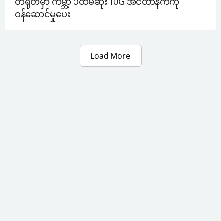
တရုတ်မှာ ကမ္ဘာ့ ပထမဆုံး 10G အင်တာနက်ကို 
ဝန်ဆောင်မှုပေး
Load More