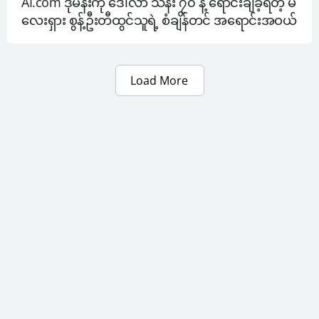
AI.com ဒိုမိန်းကို ဒေါ်လာ သန်း ၇၀ နဲ့ ရောင်းချခဲ့ရတဲ့ မ
လေးရှား စွန့်ဦးတီထွင်သူရဲ့ စံချိန်တင် အရောင်းအဝယ်
Load More