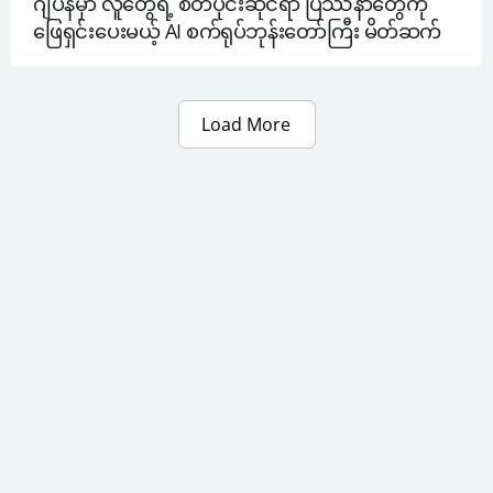
ဂျပန်မှာ လူတွေရဲ့ စိတ်ပိုင်းဆိုင်ရာ ပြဿနာတွေကို 
ဖြေရှင်းပေးမယ့် AI စက်ရုပ်ဘုန်းတော်ကြီး မိတ်ဆက်
Load More