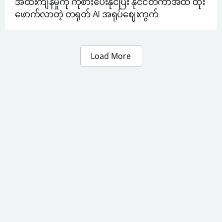
အထီးကျန်မှုကို ကုစားပေးနိုင်ပြီး နိုင်ငံတကာအထိ ထိုး
ဖောက်လာတဲ့ တရုတ် AI အရုပ်ဈေးကွက်
Load More