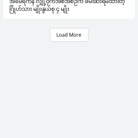
အမေရိကန် လျှို့ဝှက်အစီအစဉ်က ဖမ်းဆီးရမိထားတဲ့ 
ဂြိုဟ်သား မျိုးနွယ်စု ၄ မျိုး
Load More