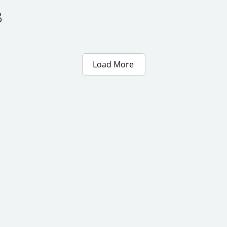
ီ
Load More