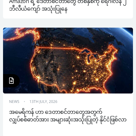
Amazon ရဲ့ ဒေတာစင်တာတွေ တစ်နှစ်ကို ရေဂါလန် ၂ 
ဘီလီယံကျော် အသုံးပြုနေ
NEWS
13TH JULY, 2026
အမေရိကန် ဟာ ဒေတာစင်တာတွေအတွက် 
လျှပ်စစ်ဓာတ်အား အများဆုံးအသုံးပြုတဲ့ နိုင်ငံဖြစ်လာ 