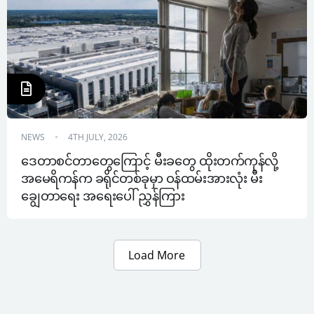
NEWS
4TH JULY, 2026
ဒေတာစင်တာတွေကြောင့် မီးခတွေ ထိုးတက်ကုန်လို့ 
အမေရိကန်က ခရိုင်တစ်ခုမှာ ဝန်ထမ်းအားလုံး မီး
ချွေတာရေး အရေးပေါ် ညွှန်ကြား
Load More