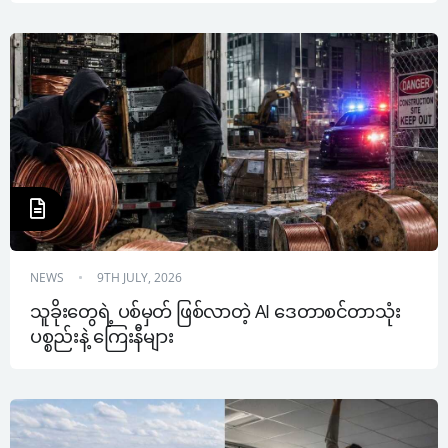
NEWS
9TH JULY, 2026
သူခိုးတွေရဲ့ ပစ်မှတ် ဖြစ်လာတဲ့ AI ဒေတာစင်တာသုံး 
ပစ္စည်းနဲ့ ကြေးနီများ