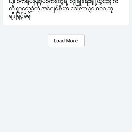
DJI စက်ရုပ်ဖုန်စုပ်စက်တွေရဲ့ လုံခြုံရေးချို့ယွင်းချက်
ကို ရှာတွေ့ခဲ့တဲ့ အင်ဂျင်နီယာ ဒေါ်လာ ၃၀,၀၀၀ ဆု
ချီးမြှင့်ခံရ
Load More