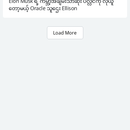
Elon Musk ရဲ့ ကမ္ဘာ့အချမ်းသာဆုံး ပလ္လင်ကို လုယူ
တော့မယ့် Oracle သူဌေး Ellison
Load More