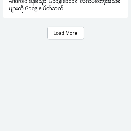
Android စနစ်သုံး “Googlebook” လက်ပ်တော့အသစ်
များကို Google မိတ်ဆက်
Load More