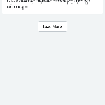
GTA V ဂိမ်းထဲမှာ ဒရုန်းမောင်းသင်နေတဲ့ ယူကရိန်း
စစ်သားများ
Load More