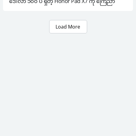
ဒေါ်လာ ၁၀၀ ပဲ ရှိတဲ့ Honor Pad X7 ကို ကြေညာ
Load More