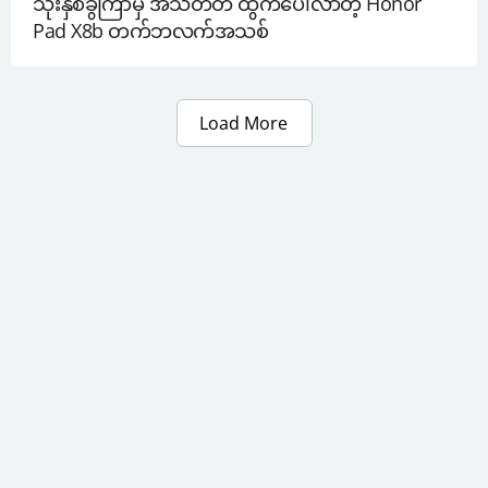
သုံးနှစ်ခွဲကြာမှ အသံတိတ် ထွက်ပေါ်လာတဲ့ Honor 
Pad X8b တက်ဘလက်အသစ်
Load More