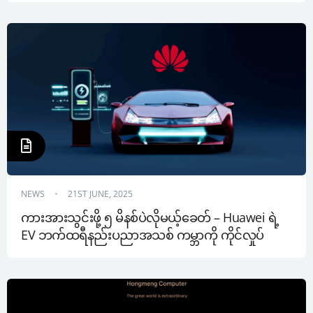
NEWS
21ST JUNE, 2025
ကားအားသွင်းဖို့ ၅ မိနစ်ပဲလိုမယ့်ခေတ် – Huawei ရဲ့ 
EV ဘက်ထရီနည်းပညာအသစ် ကမ္ဘာကို ကိုင်လှုပ်