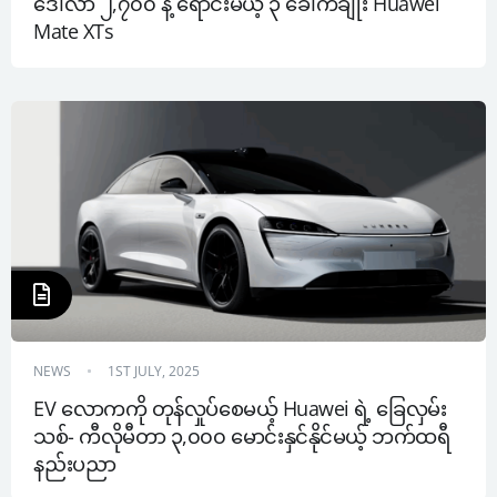
ဒေါ်လာ ၂,၇၀၀ နဲ့ ရောင်းမယ့် ၃ ခေါက်ချိုး Huawei 
Mate XTs
NEWS
1ST JULY, 2025
EV လောကကို တုန်လှုပ်စေမယ့် Huawei ရဲ့ ခြေလှမ်း
သစ်- ကီလိုမီတာ ၃,၀၀၀ မောင်းနှင်နိုင်မယ့် ဘက်ထရီ 
နည်းပညာ