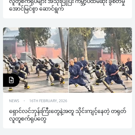
လူတူစက်ရုပ်များ အသုံးပြုပြီး ကမ္ဘာ့ပထမဆုံး ခွဲစိတ်မှု
အောင်မြင်စွာ ဆောင်ရွက်
NEWS
16TH FEBRUARY, 2026
ရှောင်လင်ဘုန်းကြီးတွေနဲ့အတူ သိုင်းကျင့်နေတဲ့ တရုတ် 
လူတူစက်ရုပ်တွေ