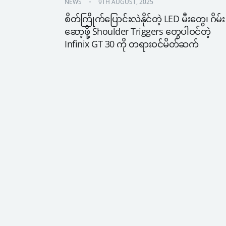
NEWS
9TH AUGUST, 2025
စိတ်ကြိုက်ပြောင်းလဲနိုင်တဲ့ LED မီးတွေ၊ ဂိမ်း
ဆော့ဖို့ Shoulder Triggers တွေပါဝင်တဲ့ 
Infinix GT 30 ကို တရားဝင်မိတ်ဆက်