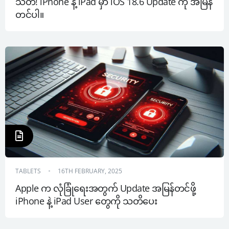
သတိ! iPhone နဲ့ iPad မှာ iOS 18.6 Update ကို အမြန်
တင်ပါ။
TABLETS
16TH FEBRUARY, 2025
Apple က လုံခြုံရေးအတွက် Update အမြန်တင်ဖို့ 
iPhone နဲ့ iPad User တွေကို သတိပေး