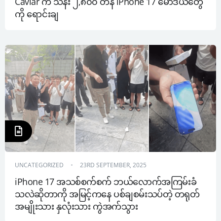
Caviar က သိန်း ၂,၈၀၀ တန် iPhone 17 မော်ဒယ်တွေ
ကို ရောင်းချ
UNCATEGORIZED
23RD SEPTEMBER, 2025
iPhone 17 အသစ်စက်စက် ဘယ်လောက်အကြမ်းခံ
သလဲဆိုတာကို အမြင့်ကနေ ပစ်ချစမ်းသပ်တဲ့ တရုတ် 
အမျိုးသား နှလုံးသား ကွဲအက်သွား