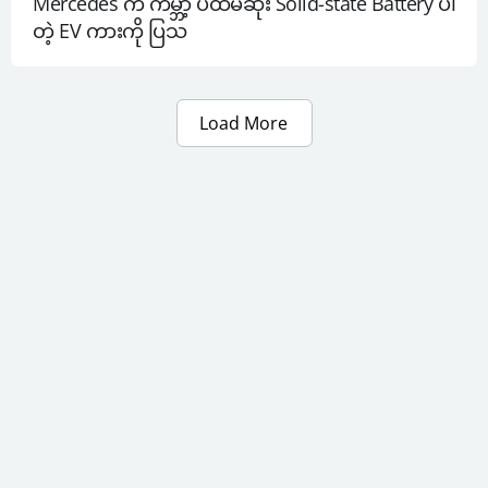
Mercedes က ကမ္ဘာ့ ပထမဆုံး Solid-state Battery ပါ
တဲ့ EV ကားကို ပြသ
Load More