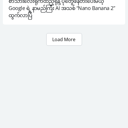
စာသားလေးရိုက်ထည့်ရုံနဲ့ ပုံတွေဖန်တီးပေးမယ့် 
Google ရဲ့ နာမည်ကြီး AI အသစ် “Nano Banana 2” 
ထွက်လာပြီ
Load More