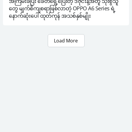
အကြမ်းခံပြီး ခေတ်ရှေ့ပြေးတဲ့ ဒီဇိုင်းနဲ့အတူ သုံးစွဲသူ
တွေ မျက်စိကျစရာဖြစ်လာတဲ့ OPPO A6 Series ရဲ့ 
နောက်ဆုံးပေါ် ထုတ်ကုန် အသစ်နှစ်မျိုး
Load More