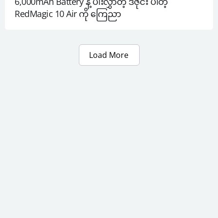
6,000mAh Battery နဲ့ ပါးလွှာတဲ့ ဒီဇိုင်း ပါတဲ့ 
RedMagic 10 Air ကို ကြေညာ
Load More