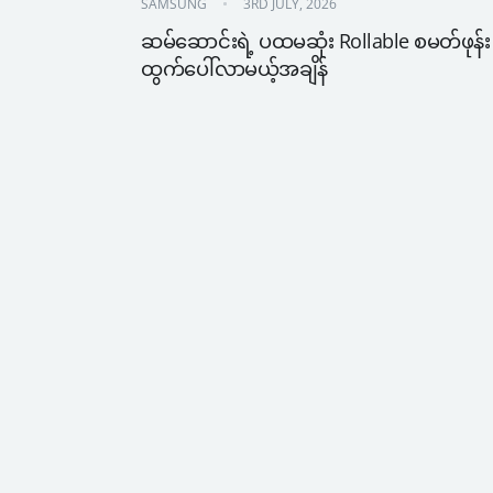
SAMSUNG
3RD JULY, 2026
ဆမ်ဆောင်းရဲ့ ပထမဆုံး Rollable စမတ်ဖုန်း 
ထွက်ပေါ်လာမယ့်အချိန်