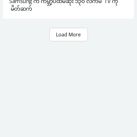
Samsung က ကမ္ဘာ့ပထမဆုံး ၁၃၀ လက်မ  TV ကို 
 မိတ်ဆက်
Load More