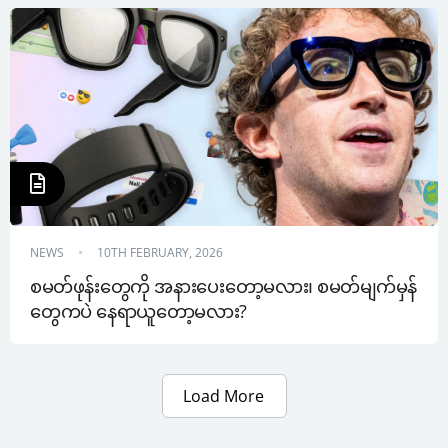
NEWS
10TH FEBRUARY, 2026
စမတ်ဖုန်းတွေကို အနားပေးတော့မလား၊ စမတ်မျက်မှန်
တွေကပဲ နေရာယူတော့မလား?
Load More