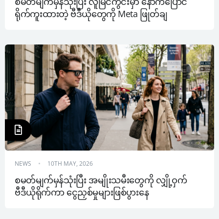
စမတ်မျက်မှန်သုံးပြီး လူမြင်ကွင်းမှာ နောက်ပြောင်
ရိုက်ကူးထားတဲ့ ဗီဒီယိုတွေကို Meta ဖြုတ်ချ
NEWS
10TH MAY, 2026
စမတ်မျက်မှန်သုံးပြီး အမျိုးသမီးတွေကို လျှို့ဝှက်
ဗီဒီယိုရိုက်ကာ ငွေညှစ်မှုများဖြစ်ပွားနေ