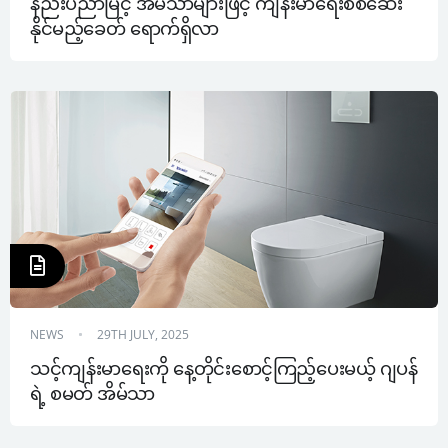
နည်းပညာမြင့် အိမ်သာများဖြင့် ကျန်းမာရေးစစ်ဆေး
နိုင်မည့်ခေတ် ရောက်ရှိလာ
NEWS
29TH JULY, 2025
သင့်ကျန်းမာရေးကို နေ့တိုင်းစောင့်ကြည့်ပေးမယ့် ဂျပန်
ရဲ့ စမတ် အိမ်သာ