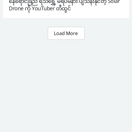
နေရောင်ခြည် ရသရွှေ့ မရပ်မနား ပျံသန်းနိုင်တဲ့ Solar 
Drone ကို YouTuber တီထွင်
Load More