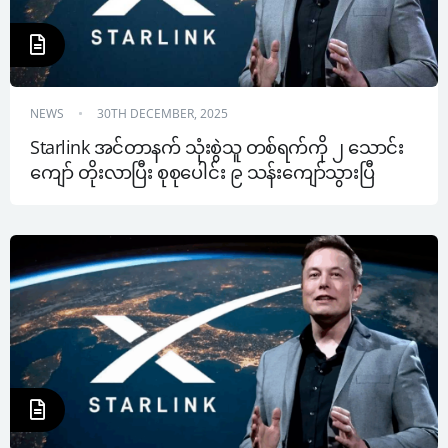
NEWS
30TH DECEMBER, 2025
Starlink အင်တာနက် သုံးစွဲသူ တစ်ရက်ကို ၂ သောင်း
ကျော် တိုးလာပြီး စုစုပေါင်း ၉ သန်းကျော်သွားပြီ