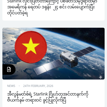
Starlink လိုင်းပြတ်တာကြောင့် ပစိဖိတ်သမုဒ္ဒရာထဲမှာ 
အမေရိကန် ရေတပ် ဒရုန်း  ၂၄ စင်း လမ်းပျောက်ပြီး 
တိုင်ပတ်ခဲ့ရ
NEWS
24TH FEBRUARY, 2026
အီလွန်မတ်စ်ရဲ့ Starlink ဂြိုဟ်တုအင်တာနက်ကို 
ဗီယက်နမ် တရားဝင် ခွင့်ပြုလိုက်ပြီ