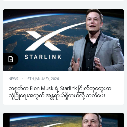
NEWS
6TH JANUARY, 2026
တရုတ်က Elon Musk ရဲ့ Starlink ဂြိုလ်တုတွေဟာ 
လုံခြုံရေးအတွက် အန္တရာယ်ရှိတယ်လို့ သတိပေး