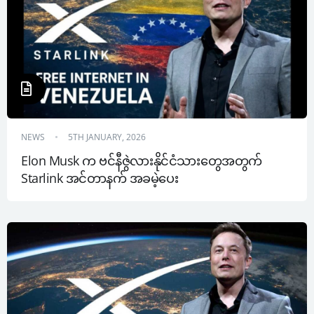
NEWS
5TH JANUARY, 2026
Elon Musk က ဗင်နီဇွဲလားနိုင်ငံသားတွေအတွက် 
Starlink အင်တာနက် အခမဲ့ပေး