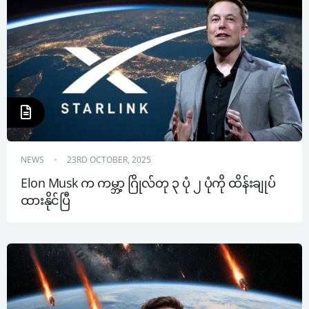
NEWS
23RD OCTOBER, 2025
Elon Musk က ကမ္ဘာ့ ဂြိုလ်တု ၃ ပုံ ၂ ပုံကို ထိန်းချုပ်
ထားနိုင်ပြီ