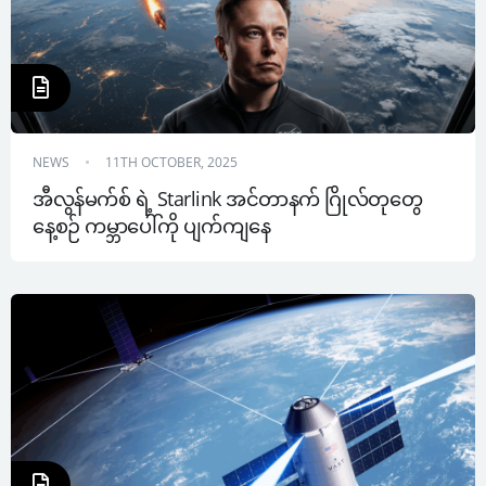
NEWS
11TH OCTOBER, 2025
အီလွန်မက်စ် ရဲ့ Starlink အင်တာနက် ဂြိုလ်တုတွေ 
နေ့စဉ် ကမ္ဘာပေါ်ကို ပျက်ကျနေ