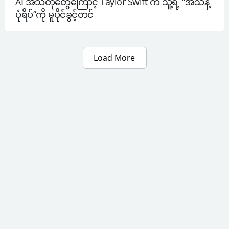
AI အသံတုတွေကြောင့် Taylor Swift က သူ့ရဲ့ “အသံနဲ့ 
ပုံရိပ်”ကို မူပိုင်ခွင့်တင်
Load More