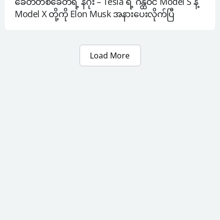
ခေတ်တစ်ခေတ်ရဲ့ နိဂုံး – Tesla ရဲ့ ဂန္ထဝင် Model S နဲ့ 
Model X တို့ကို Elon Musk အနားပေးလိုက်ပြီ
Load More