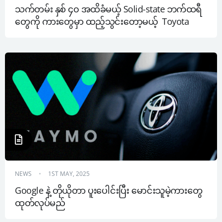
သက်တမ်း နှစ် ၄၀ အထိခံမယ့် Solid-state ဘက်ထရီ
တွေကို ကားတွေမှာ ထည့်သွင်းတော့မယ့်  Toyota
NEWS
1ST MAY, 2025
Google နဲ့ တိုယိုတာ ပူးပေါင်းပြီး မောင်းသူမဲ့ကားတွေ 
ထုတ်လုပ်မည်