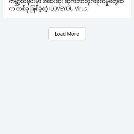
ကမ္ဘာ့သမိုင်းမှာ အဆိုးဆုံး ဆိုက်ဘာတိုက်ခိုက်မှုတွေထဲ
က တစ်ခု ဖြစ်ခဲ့တဲ့ ILOVEYOU Virus
Load More