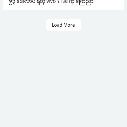
၉၃ ဒေါ်လာပဲ ရှိတဲ့ vivo Y19e ကို ကြေညာ
Load More