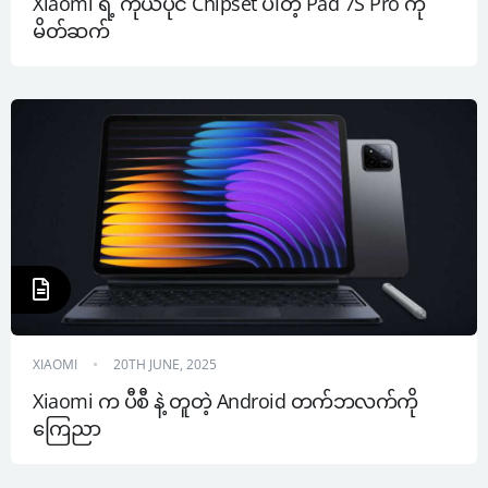
Xiaomi ရဲ့ ကိုယ်ပိုင် Chipset ပါတဲ့ Pad 7S Pro ကို 
မိတ်ဆက်
XIAOMI
20TH JUNE, 2025
Xiaomi က ပီစီ နဲ့ တူတဲ့ Android တက်ဘလက်ကို 
ကြေညာ