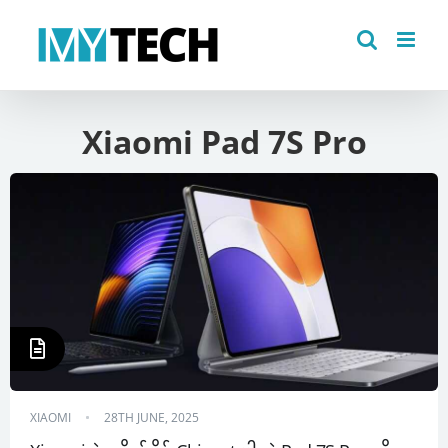
Skip
to
content
Xiaomi Pad 7S Pro
XIAOMI
28TH JUNE, 2025