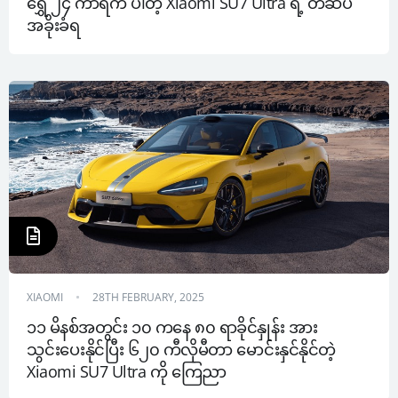
ရွှေ ၂၄ ကာရက် ပါတဲ့ Xiaomi SU7 Ultra ရဲ့ တံဆိပ် 
အခိုးခံရ
XIAOMI
28TH FEBRUARY, 2025
၁၁ မိနစ်အတွင်း ၁၀ ကနေ ၈၀ ရာခိုင်နှုန်း အား
သွင်းပေးနိုင်ပြီး ၆၂၀ ကီလိုမီတာ မောင်းနှင်နိုင်တဲ့ 
Xiaomi SU7 Ultra ကို ကြေညာ