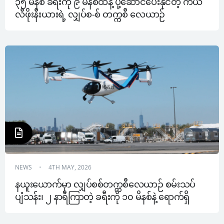
၃၅ မိနစ် ခရီးကို ၉ မိနစ်ထဲနဲ့ ပို့ဆောင်ပေးနိုင်တဲ့ ကယ်
လီဖိုးနီးယားရဲ့ လျှပ်စ-စ် တက္ကစီ လေယာဉ်
NEWS
4TH MAY, 2026
နယူးယောက်မှာ လျှပ်စစ်တက္ကစီလေယာဉ် စမ်းသပ်
ပျံသန်း၊ ၂ နာရီကြာတဲ့ ခရီးကို ၁၀ မိနစ်နဲ့ ရောက်ရှိ