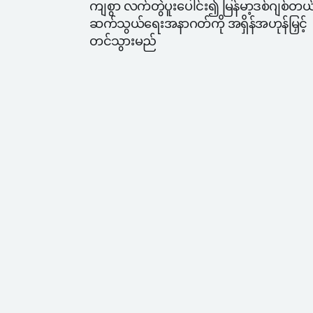
ကျစွာ လက်တွဲပူးပေါင်း၍ မြန်မာ့ဒစ်ဂျစ်တယ
ဆက်သွယ်ရေးအနာဂတ်ကို အရှိန်အဟုန်မြှင့်
တင်သွားမည်