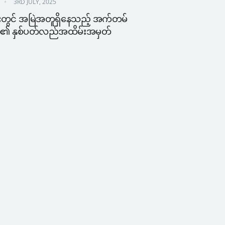
3RD JULY, 2025
ံးတွင် အမြဲအတူရှိနေသည့် အက်တမ် 
၏ နှစ်ပတ်လည်အထိမ်းအမှတ်