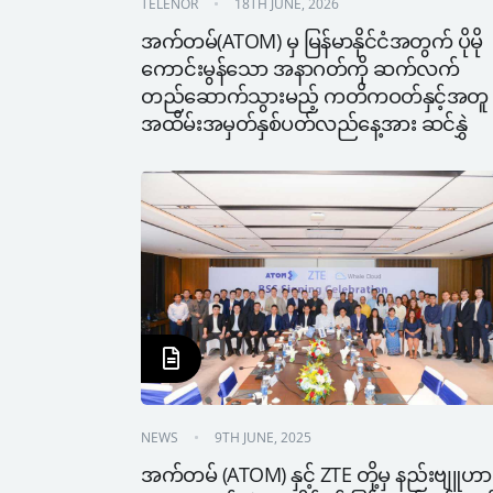
TELENOR
18TH JUNE, 2026
အက်တမ်(ATOM) မှ မြန်မာနိုင်ငံအတွက် ပိုမို
ကောင်းမွန်သော အနာဂတ်ကို ဆက်လက်
တည်ဆောက်သွားမည့် ကတိကဝတ်နှင့်အတူ 
အထိမ်းအမှတ်နှစ်ပတ်လည်နေ့အား ဆင်နွှဲ
NEWS
9TH JUNE, 2025
အက်တမ် (ATOM) နှင့် ZTE တို့မှ နည်းဗျူဟာ