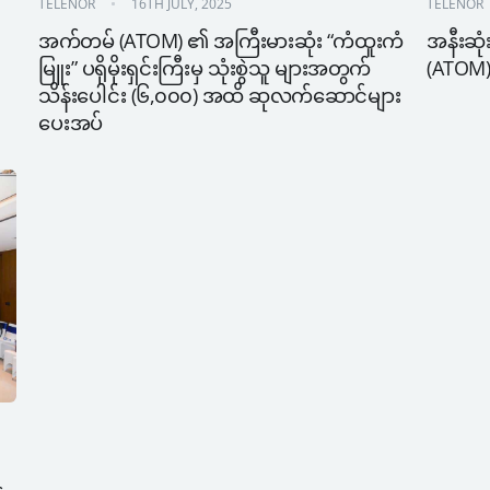
TELENOR
16TH JULY, 2025
TELENOR
အက်တမ် (ATOM) ၏ အကြီးမားဆုံး “ကံထူးကံ
အနီးဆု
မြူး” ပရိုမိုးရှင်းကြီးမှ သုံးစွဲသူ များအတွက် 
(ATOM)
သိန်းပေါင်း (၆,၀၀၀) အထိ ဆုလက်ဆောင်များ
ပေးအပ်