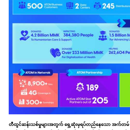
တီထွင်ဆန်းသစ်မှုများအတွက် ရှေ့ဆုံးမှရပ်တည်နေသော အက်တမ် 