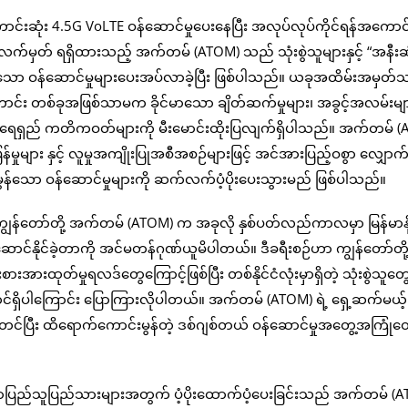
ာင်းဆုံး 4.5G VoLTE ဝန်ဆောင်မှုပေးနေပြီး အလုပ်လုပ်ကိုင်ရန်အကောင်
်မှတ် ရရှိထားသည့် အက်တမ် (ATOM) သည် သုံးစွဲသူများနှင့် “အနီးဆု
ွန်သော ဝန်ဆောင်မှုများပေးအပ်လာခဲ့ပြီး ဖြစ်ပါသည်။ ယခုအထိမ်းအမှတ်
ာင်း တစ်ခုအဖြစ်သာမက ခိုင်မာသော ချိတ်ဆက်မှုများ၊ အခွင့်အလမ်းမျာ
ရေရှည် ကတိကဝတ်များကို မီးမောင်းထိုးပြလျက်ရှိပါသည်။ အက်တမ် 
န်မှုများ နှင့် လူမှုအကျိုးပြုအစီအစဉ်များဖြင့် အင်အားပြည့်ဝစွာ လျှောက
်းမွန်သော ဝန်ဆောင်မှုများကို ဆက်လက်ပံ့ပိုးပေးသွားမည် ဖြစ်ပါသည်။
ျွန်တော်တို့ အက်တမ် (ATOM) က အခုလို နှစ်ပတ်လည်ကာလမှာ မြန်မာနို
်ဆောင်နိုင်ခဲ့တာကို အင်မတန်ဂုဏ်ယူမိပါတယ်။ ဒီခရီးစဉ်ဟာ ကျွန်တော်တို
ားထုတ်မှုရလဒ်တွေကြောင့်ဖြစ်ပြီး တစ်နိုင်ငံလုံးမှာရှိတဲ့ သုံးစွဲသူတွ
တင်ရှိပါကြောင်း ပြောကြားလိုပါတယ်။ အက်တမ် (ATOM) ရဲ့ ရှေ့ဆက်မယ့်
တင်ပြီး ထိရောက်ကောင်းမွန်တဲ့ ဒစ်ဂျစ်တယ် ဝန်ဆောင်မှုအတွေ့အကြုံတွ
မာပြည်သူပြည်သားများအတွက် ပံ့ပိုးထောက်ပံ့ပေးခြင်းသည် အက်တမ် (