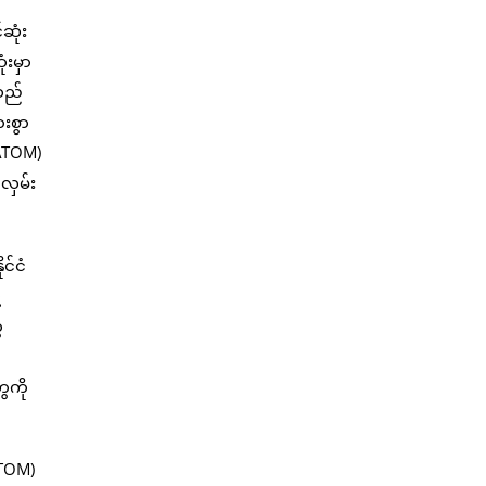
ဆုံး
ံးမှာ
သည်
းစွာ
(ATOM)
်လှမ်း
င်ငံ
့
ေ
ေကို
ATOM)