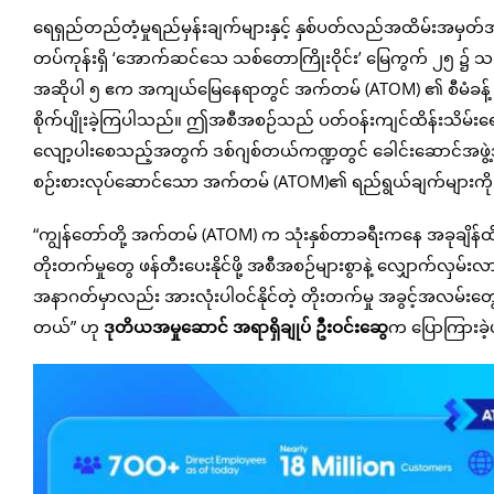
ရေရှည်တည်တံ့မှုရည်မှန်းချက်များနှင့် နှစ်ပတ်လည်အထိမ်းအမှတ
တပ်ကုန်းရှိ ‘အောက်ဆင်သေ သစ်တောကြိုးဝိုင်း’ မြေကွက် ၂၅ ၌ သစ်ပ
အဆိုပါ ၅ ဧက အကျယ်မြေနေရာတွင် အက်တမ် (ATOM) ၏ စီမံခန့်ခွဲရေး
စိုက်ပျိုးခဲ့ကြပါသည်။ ဤအစီအစဉ်သည် ပတ်ဝန်းကျင်ထိန်းသိမ်း
လျော့ပါးစေသည့်အတွက် ဒစ်ဂျစ်တယ်ကဏ္ဍတွင် ခေါင်းဆောင်အဖွဲ့အ
စဉ်းစားလုပ်ဆောင်သော အက်တမ် (ATOM)၏ ရည်ရွယ်ချက်များကိ
“ကျွန်တော်တို့ အက်တမ် (ATOM) က သုံးနှစ်တာခရီးကနေ အခုချိန်ထိ
တိုးတက်မှုတွေ ဖန်တီးပေးနိုင်ဖို့ အစီအစဉ်များစွာနဲ့ လျှောက်လှမ်း
အနာဂတ်မှာလည်း အားလုံးပါဝင်နိုင်တဲ့ တိုးတက်မှု အခွင့်အလမ်းတွေ
တယ်” ဟု
ဒုတိယအမှုဆောင် အရာရှိချုပ် ဦးဝင်းဆွေ
က ပြောကြားခဲ