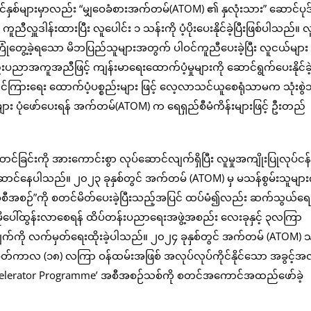
်နှစ်များမှာလည်း “မျှဝေခံစားအက်တမ်(ATOM) ၏ နှလုံးသား” ဆောင်ပုဒ
ဒါန်းထားပြီး လူပေါင်း ၁ သန်းကို ပံ့ပိုးပေးနိုင်ခဲ့ပြီးဖြစ်ပါသည်။ လူ
ေ့ခဲ့ရသော မိဘပြည်သူများအတွက် ပါဝင်ကူညီပေးခဲ့ပြီး လူငယ်များ
ပညာအကူအညီဖြင့် ကျန်းမာရေးထောက်ပံ့မှုများကို ဆောင်ရွက်ပေးနိုင်ခဲ
်ကြားရေး ထောက်ပံ့ပစ္စည်းများ ဖြင့် လေ့လာသင်ယူစေရုံသာမက သုံးစွဲသ
ား ပုံဖော်ပေးရန် အက်တမ်(ATOM) က ရေရှည်စီမံကိန်းများဖြင့် ဦးတည်
ခြင်းကို အားကောင်းစွာ လုပ်ဆောင်လျက်ရှိပြီး လူမှုအကျိုးပြုလုပ်ငန်
်ဆောင်နေပါသည်။ ၂၀၂၃ ခုနှစ်တွင် အက်တမ် (ATOM) မှ မသန်စွမ်းသူများက
တအစီအစဉ်”ကို စတင်မိတ်ပေးခဲ့ပြီးသည့်အပြင် ထပ်မံ၍လည်း ဆက်သွယ်ရေ
ိုမိုပေါ်ထွန်းလာစေရန် ထိပ်တန်းပညာရေးအဖွဲ့အစည်း လေးခုနှင့် ၃လကြာ
်ကို လက်မှတ်ရေးထိုးခဲ့ပါသည်။ ၂၀၂၄ ခုနှစ်တွင် အက်တမ် (ATOM)
်မှတ်ကာလ (၁၈) လကြာ ဝန်ထမ်းအဖြစ် အလုပ်လုပ်ကိုင်နိုင်သော အခွင့်အ
ccelerator Programme’ အစီအစဉ်သစ်ကို စတင်အကောင်အထည်ဖော်ခဲ့