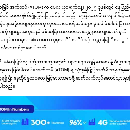
်အဖြစ် အက်တမ် (ATOM) က မေလ (၃၀)ရက်နေ့၊ ၂၀၂၅ ခုနှစ်တွင် နေပြည်
င် ၁၀၀၀ စိုက်ပျိုးခြင်းပြုလုပ်ခဲ့ ပါသည်။ မကြာသေးမီက လှူုဒါန်းခဲ့
အဖွဲ့ဝင်များနှင့်တကွ လုပ်အားပေးဝန်ထမ်းများ ပူးပေါင်းပါဝင်ပြီး သ
ရေးကို များစွာအကူအညီဖြစ်စေပြီး သဘာဝဘေးအန္တရာယ်ကျရောက်မှုကို
စည်းတစ်ခုအဖြစ်သာမက လူမှုအသိုင်းအဝိုင်းနှင့် ကမ္ဘာမြေကြီးအတွက်
ု သိသာထင်ရှားစေပါသည်။
 မြန်မာပြည်သူပြည်သားတွေအတွက် ပညာရေး၊ ကျန်းမာရေး နဲ့ စီးပွားရေးဖွံ
လာခဲ့တာ ဖြစ်ပါတယ်။ အက်တမ် (ATOM) ရဲ့ သုံးနှစ်ပြည့်အထိမ်းအမှတ်မှစလို
ရရှိပြီး နေထိုင်မှုဘဝတွေ မြင့်မားလာစေဖို့ ဆက်လက်လုပ်ဆောင်သွားမှာဖ
့ပါသည်။