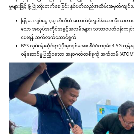
မှုများဖြင့် ဖွံ့ဖြိုးတိုးတက်စေခြင်း နှစ်ပတ်လည်အထိမ်းအမှတ်ကျင်း
မြန်မာကျပ်ငွေ ၇.၃ ဘီလီယံ ထောက်ပံ့လှူဒါန်းထားပြီး သဘာဝဘ
သော အလုပ်အကိုင်အခွင့်အလမ်းများ၊ သဘာဝပတ်ဝန်းကျင်အဓွန့်ရှ
ပေးရန် ဆက်လက်ဆောင်ရွက်
BSS လုပ်ငန်းဆိုင်ရာပံ့ပိုးမှုစနစ်မှအစ နိုင်ငံတဝှမ်း 4.5G ကွန်
ဝန်ဆောင်မှုပြည့်ဝသော အနာဂတ်တစ်ခုကို အက်တမ် (ATO