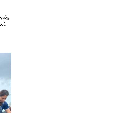
ူညီမျှ
်တင်