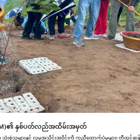
TOM)၏ နှစ်ပတ်လည်အထိမ်းအမှတ်
ံးစွဲသူများနှင့် လူမှုအသိုင်းအဝိုင်းကို ကူညီထောက်ပံ့မှုများ၊ တီထွင်ဆ