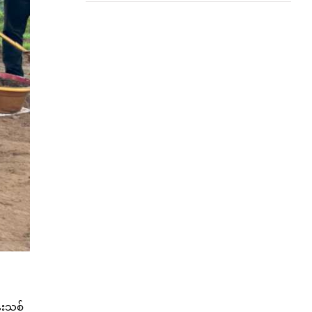
န်းသစ်