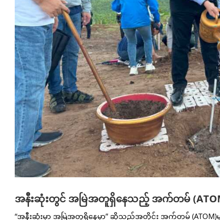
အနီးဆုံးတွင် အမြဲအတူရှိနေသည့် အက်တမ် (A
“အနီးဆုံးမှာ အမြဲအတူရှိနေမှာ” ဆိုသည့်အတိုင်း အက်တမ် (ATOM)မှ သု