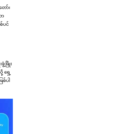
တော်၊
သော
စ်ပင်
့ဖြိုး
့ ရှေ့
ြစ်ပါ