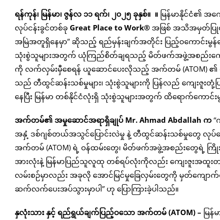
ရန်ကုန်၊ မြန်မာ
၊
ဇွန်လ
၁၁ ရက်
၊ ၂၀၂၅ ခုနှစ်
။ ။
မြန်မာနိုင်ငံ၏ အကေ
လုပ်ငန်းခွင်တစ်ခု
Great Place to Work®
အဖြစ် အသိအမှတ်ပြုလက
အမြဲအတူရှိနေမှာ” ဆိုသည့် ရည်မှန်းချက်အတိုင်း ပြည့်ဝကောင်းမ
သုံးစွဲသူများအတွက် ယုံကြည်စိတ်ချရသည့် မိတ်ဖက်အဖွဲ့အစည်းကေ
ကို လက်လှမ်းမှီစေရန် ယူဆောင်ပေးလိုသည့် အက်တမ် (ATOM) ၏ 
သည် တီထွင်ဆန်းသစ်မှုများ၊ သုံးစွဲသူများကို ပြန်လည် ကျေးဇူးတုံ့ပြ
နေပြီး မြန်မာ တစ်နိုင်ငံလုံးရှိ သုံးစွဲသူများအတွက် ထိရောက်ကောင
အက်တမ်၏ အမှုဆောင်အရာရှိချုပ်
Mr. Ahmad Abdallah
က
“က
အနှံ့ ဒစ်ဂျစ်တယ်အသွင်ပြောင်းလဲမှု နဲ့ တီထွင်ဆန်းသစ်မှုတွေ လုပ
အက်တမ် (ATOM) ရဲ့ ဝန်ထမ်းတွေ၊ မိတ်ဖက်အဖွဲ့အစည်းတွေရဲ့ ကြိုးစားအ
အားလုံးနဲ့ မြန်မာပြည်သူလူထု တစ်ရပ်လုံးကိုလည်း ကျေးဇူးအထူး
လမ်းစဉ်မှာလည်း အခုလို အောင်မြင်မှုခြေလှမ်းတွေကို မှတ်ကျောက်
ဆက်လက်ပေးအပ်သွားမှာပါ” ဟု ပြောကြားခဲ့ပါသည်။
နှလုံးသား နှင့် ရည်ရွယ်ချက်ပြည့်ဝသော အက်တမ်
(ATOM) –
မြန်