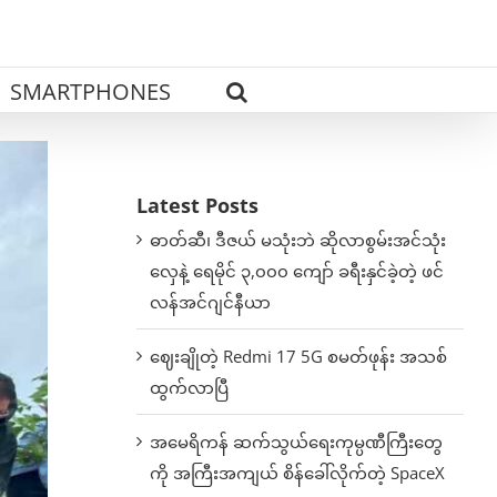
SMARTPHONES
Latest Posts
ဓာတ်ဆီ၊ ဒီဇယ် မသုံးဘဲ ဆိုလာစွမ်းအင်သုံး
လှေနဲ့ ရေမိုင် ၃,၀၀၀ ကျော် ခရီးနှင်ခဲ့တဲ့ ဖင်
လန်အင်ဂျင်နီယာ
ဈေးချိုတဲ့ Redmi 17 5G စမတ်ဖုန်း အသစ်
ထွက်လာပြီ
အမေရိကန် ဆက်သွယ်ရေးကုမ္ပဏီကြီးတွေ
ကို အကြီးအကျယ် စိန်ခေါ်လိုက်တဲ့ SpaceX