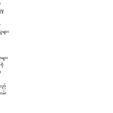
်
မှု
့
ူများ
းများ
ို
း
 သည်
လမ်း