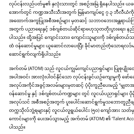
လုပ်ငန်းလည်ပတ်မှု၏ နှလုံးသားတွင် အစဉ်အမြဲ ရှိနေပါသည်။ ယခင
အောက်တွင် ကဏ္ဍအသီးသီးအတွက် မြန်မာကျပ်ငွေ ၇.၃ ဘီလီယံကို ကူညီလှူ
အထောက်အကူပြုအစီအစဉ်များ မှတဆင့် သဘာဝဘေးအန္တရာယ်ကြုံတွ
အတွက် ပညာရေးနှင့် ဒစ်ဂျစ်တယ်ဆိုင်ရာဗဟုသုတတိုးပွားရေး၊ နည်း
ပါသည်။ ထို့အပြင် ကျောင်းသား၊ ကျောင်းသူများကို ဒစ်ဂျစ်တယ်သင
ထံ ဝန်ဆောင်မှုများ ယူဆောင်လာပေးပြီး ခိုင်မာတည်တံ့သောရလဒ်မျ
ဆောင်ရွက်လျက်ရှိပါသည်။
အက်တမ် (ATOM) သည် လူငယ်ကျွမ်းကျင်ပညာရှင်များ ပြုစုပျိုးထောင်
အပါအဝင်၊ အားလုံးပါဝင်နိုင်သော လုပ်ငန်းခွင်ယဉ်ကျေးမှုကို ဖော
အလုပ်အကိုင်အခွင့်အလမ်းများမှတဆင့် ပံ့ပိုးကူညီပေးမည့် “မျှ
ဝန်ဆောင်မှု နှင့် ဒစ်ဂျစ်တယ်ကဏ္ဍများ တွင် လူငယ်ပညာရှင်များ ပ
အလုပ်သင် အစီအစဉ်အတွက် ပူးပေါင်းဆောင်ရွက်မှုသဘောတူညီချက
တက္ကသိုလ်ဘွဲ့ရများနှင့် လူငယ်လူရွယ်ပေါင်း (၅၀) ကျော်အား သတ
ကောင်းများကို ပေးအပ်သွားမည့် အက်တမ် (ATOM) ၏ ‘Talent A
ပါသည်။