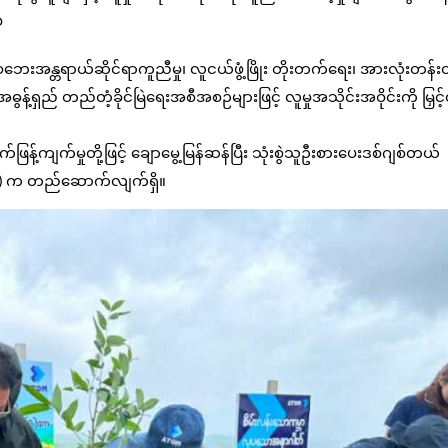
ပ
ေးအန္တရာယ်ဆိုင်ရာကူညီမှု၊ လူငယ်ဖွံ့ဖြိုး တိုးတက်ရေး၊ အားလုံးတန်းတ
ည် တည်တံ့ခိုင်မြဲရေးအစီအစဉ်များဖြင့် လူမှုအသိုင်းအဝိုင်းကို မြှင့
ရက်ဖြန့်ကျက်မှုတို့ဖြင့် ချောမွေ့မြန်ဆန်ပြီး သုံးစွဲသူဦးစားပေးဒစ်ဂျစ်တယ်
M) က တည်ဆောက်လျက်ရှိ။