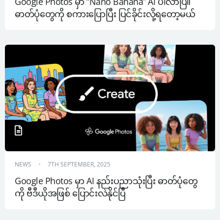
Google Photos မှာ “Nano Banana” AI ပါလာပြီ။ 
ဓာတ်ပုံတွေကို စကားပြောပြီး ပြင်ခိုင်းလို့ရတော့မယ်
NEWS
7TH SEPTEMBER, 2025
Google Photos မှာ AI နည်းပညာသုံးပြီး ဓာတ်ပုံတွေ
ကို ဗီဒီယိုအဖြစ် ပြောင်းလဲနိုင်ပြီ