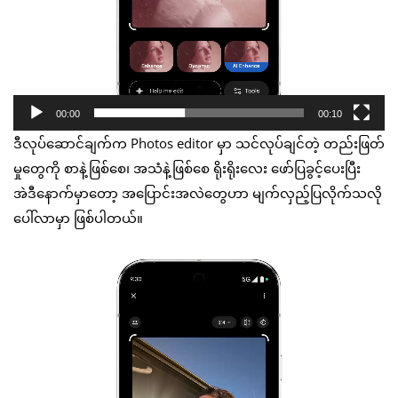
00:00
00:10
ဒီလုပ်ဆောင်ချက်က Photos editor မှာ သင်လုပ်ချင်တဲ့ တည်းဖြတ်
မှုတွေကို စာနဲ့ဖြစ်စေ၊ အသံနဲ့ဖြစ်စေ ရိုးရိုးလေး ဖော်ပြခွင့်ပေးပြီး
အဲဒီနောက်မှာတော့ အပြောင်းအလဲတွေဟာ မျက်လှည့်ပြလိုက်သလို
ပေါ်လာမှာ ဖြစ်ပါတယ်။
Video
Player