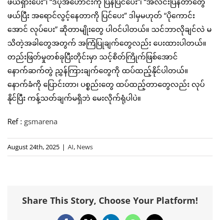
ဖယ်ရှားပေး”၊ “ဒီပုံအဟောင်းကို ပြန်ပြင်ပေး”၊ “အလင်းပြန်တာတွေ
ဖယ်ပြီး အရောင်လွင့်နေတာကို ပြင်ပေး” ဒါမှမဟုတ် “ပိုကောင်း
အောင် လုပ်ပေး” ဆိုတာမျိုးတွေ ပါဝင်ပါတယ်။ သင်ဘာလိုချင်လဲ မ
သိတဲ့အခါတွေအတွက် အကြံပြုချက်တွေလည်း ပေးထားပါတယ်။
တည်းဖြတ်မှုတစ်ခုပြီးတိုင်းမှာ သင့်စိတ်ကြိုက်ဖြစ်အောင်
နောက်ဆက်တွဲ ညွှန်ကြားချက်တွေကို ထပ်ထည့်နိုင်ပါတယ်။
နောက်ခံကို ပြောင်းတာ၊ ပစ္စည်းတွေ ထပ်ထည့်တာတွေလည်း လုပ်
နိုင်ပြီး ကန့်သတ်ချက်မရှိဘဲ မေးလိုက်ရုံပါပဲ။
Ref :
gsmarena
August 24th, 2025
|
AI
,
News
Share This Story, Choose Your Platform!