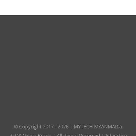
© Copyright 2017 -
2026
|
MYTECH MYANMAR
a
RFOX Media
Brand | All Rights Reserved |
Advertise