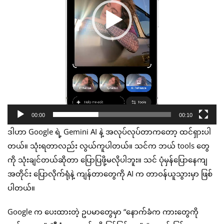
00:00
00:10
ဒါဟာ Google ရဲ့ Gemini AI နဲ့ အလုပ်လုပ်တာကတော့ ထင်ရှားပါ
တယ်။ သုံးရတာလည်း လွယ်ကူပါတယ်။ သင်က ဘယ် tools တွေ
ကို သုံးချင်တယ်ဆိုတာ ပြောပြဖို့မလိုပါဘူး။ သင် ပုံမှန်ပြောနေကျ
အတိုင်း ပြောလိုက်ရုံနဲ့ ကျန်တာတွေကို AI က တာဝန်ယူသွားမှာ ဖြစ်
ပါတယ်။
Google က ပေးထားတဲ့ ဥပမာတွေမှာ “နောက်ခံက ကားတွေကို