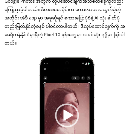
Google Photos အတွက် လုပ်ဆောင်ချက်အသစ်တစ်ခုကိုလည်း
ကြေညာခဲ့ပါတယ်။ ဒီလအစောပိုင်းက ကောလာဟလထွက်ခဲ့တဲ့
အတိုင်း အဲဒီ app မှာ အခုဆိုရင် စကားပြောပုံစံနဲ့ AI သုံး ဓါတ်ပုံ
တည်းဖြတ်နိုင်တဲ့စနစ် ပါဝင်လာပါတယ်။ ဒီလုပ်ဆောင်ချက်ကို အ
မေရိကန်နိုင်ငံမှာရှိတဲ့ Pixel 10 ဖုန်းတွေမှာ အရင်ဆုံး ရရှိမှာ ဖြစ်ပါ
တယ်။
Video
Player