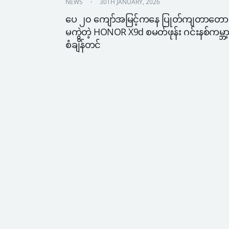
NEWS
30TH JANUARY, 2026
ပေ ၂၀ ကျော်အမြင့်ကနေ ပြုတ်ကျတာတောင
မကွဲတဲ့ HONOR X9d စမတ်ဖုန်း ဂင်းနစ်ကမ္ဘာ့
စံချိန်တင်