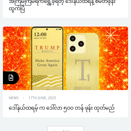
အကြိမ်ကြိမ်ရက်ရွှေ့ခဲ့ရတဲ့ ဒေါ်နယ်ထရန့် စမတ်ဖုန်း 
ထွက်ပြီ
NEWS
17TH JUNE, 2025
ဒေါ်နယ်ထရမ့် က ဒေါ်လာ ၅၀၀ တန် ဖုန်း ထုတ်မည်