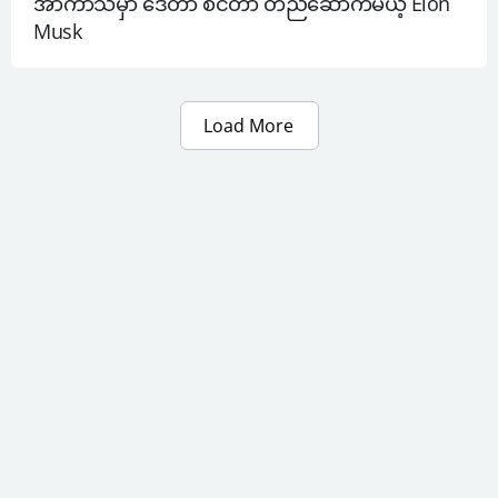
အာကာသမှာ ဒေတာ စင်တာ တည်ဆောက်မယ့် Elon 
Musk
Load More