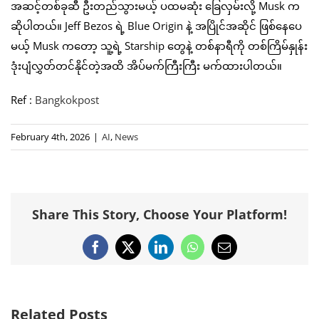
အဆင့်တစ်ခုဆီ ဦးတည်သွားမယ့် ပထမဆုံး ခြေလှမ်းလို့ Musk က
ဆိုပါတယ်။ Jeff Bezos ရဲ့ Blue Origin နဲ့ အပြိုင်အဆိုင် ဖြစ်နေပေ
မယ့် Musk ကတော့ သူ့ရဲ့ Starship တွေနဲ့ တစ်နာရီကို တစ်ကြိမ်နှုန်း
ဒုံးပျံလွှတ်တင်နိုင်တဲ့အထိ အိပ်မက်ကြီးကြီး မက်ထားပါတယ်။
Ref :
Bangkokpost
February 4th, 2026
|
AI
,
News
Share This Story, Choose Your Platform!
Facebook
X
LinkedIn
WhatsApp
Email
Related Posts