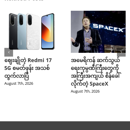
ဈေးချိုတဲ့ Redmi 17
အမေရိကန် ဆက်သွယ်
5G စမတ်ဖုန်း အသစ်
ရေးကုမ္ပဏီကြီးတွေကို
ထွက်လာပြီ
အကြီးအကျယ် စိန်ခေါ်
လိုက်တဲ့ SpaceX
August 7th, 2026
August 7th, 2026