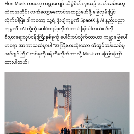
Elon Musk ကတော့ ကမ္ဘာကျော် သိပ္ပံစိတ်ကူးယဉ် ဇာတ်လမ်းတွေ
ထဲကအတိုင်း လက်တွေ့အကောင်အထည်ဖော်ဖို့ ခြေလှမ်းပြင်
လိုက်ပါပြီ။ ဒါကတော့ သူ့ရဲ့ ဒုံးပျံကုမ္ပဏီ SpaceX နဲ့ AI နည်းပညာ
ကုမ္ပဏီ xAI တို့ကို ပေါင်းစည်းလိုက်တာပဲ ဖြစ်ပါတယ်။ ဒီလို
စီးပွားရေးလုပ်ငန်းကြီးနှစ်ခုကို ပေါင်းစပ်လိုက်တာဟာ ကမ္ဘာမြေပေါ်
မှာရော အာကာသထဲမှာပါ “အကြီးမားဆုံးသော တီထွင်ဆန်းသစ်မှု
အင်ဂျင်ကြီး” တစ်ခုကို ဖန်တီးလိုက်တာလို့ Musk က ကြွေးကြော်
ထားပါတယ်။