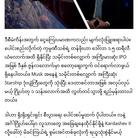
ဒီစီမံကိန်းအတွက် ငွေကြေးပမာဏကလည်း မျက်လုံးပြူးစရာပါပဲ။
ပေါင်းစည်းလိုက်တဲ့ ကုမ္ပဏီသစ်ရဲ့ တန်ဖိုးဟာ ဒေါ်လာ ၁.၅ ထရီလီ
ယံလောက်အထိ ရှိနိုင်ပြီး သမိုင်းတစ်လျှောက် အကြီးမားဆုံး IPO
အဖြစ် ဒီနှစ် ဇွန်လလောက်မှာ စတော့ဈေးကွက် ဝင်ရောက်လာဖွယ်
ရှိနေပါတယ်။ Musk အနေနဲ့ သမိုင်းတစ်လျှောက် အကြီးဆုံး
Starship ဒုံးပျံကြီးတွေကို သုံးပြီး ဒေတာစင်တာအဖြစ် အလုပ်လုပ်
မယ့် ဂြိုဟ်တု ၁ သန်းလောက်အထိ လွှတ်တင်သွားဖို့ ရည်မှန်းထားပါ
တယ်။
ဒါဟာ ရိုးရိုးရှင်းရှင်း စီးပွားရေး ပေါင်းစပ်မှုထက် ပိုပါတယ်။ လနဲ့
အင်္ဂါဂြိုဟ်ပေါ်မှာ လူသားတွေ အခြေချနေထိုင်နိုင်ဖို့နဲ့ Kardashev II
လို့ခေါ်တဲ့ မိခင်ကြယ်ရဲ့ စွမ်းအင်တစ်ခုလုံးကို ရယူသုံးစွဲနိုင်မယ့်