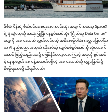
ဒီစီမံကိန်းရဲ့ စိတ်ဝင်စားစရာအကောင်းဆုံး အချက်ကတော့ SpaceX
ရဲ့ ဒုံးပျံတွေကို အသုံးပြုပြီး နေစွမ်းအင်သုံး “ဂြိုဟ်တု Data Center”
တွေကို အာကာသထဲ လွှတ်တင်မယ့် အစီအစဉ်ပါပဲ။ ကမ္ဘာမြေပေါ်မှာ
က AI နည်းပညာအတွက် လိုအပ်တဲ့ လျှပ်စစ်စွမ်းအင်ကို လုံလောက်
အောင် ဖြည့်ဆည်းပေးဖို့ မဖြစ်နိုင်တော့တာကြောင့် အခုလို စွမ်းအင်
နဲ့ နေရာလွတ် အကန့်အသတ်မရှိတဲ့ အာကာသထဲကို ရွှေ့ပြောင်းဖို့
စီစဉ်ရတာလို့ သိရပါတယ်။