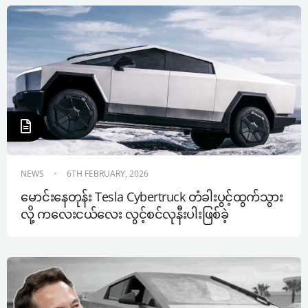
NEWS
6TH FEBRUARY, 2026
မောင်းနေတုန်း Tesla Cybertruck တံခါးပွင့်ထွက်သွား
လို့ ကလေးငယ်လေး လွင့်စင်လုနီးပါးဖြစ်ခဲ့