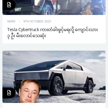
NEWS
9TH OCTOBER, 2025
Tesla Cybertruck ကားတံခါးဖွင့်မရလို့ ကျောင်းသား 
၃ ဦး မီးလောင်သေဆုံး