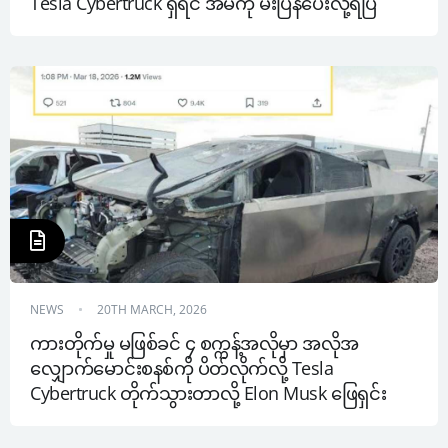
Tesla Cybertruck ရှိရင် အိမ်ကို မီးပြန်ပေးလို့ရပြီ
NEWS
20TH MARCH, 2026
ကားတိုက်မှု မဖြစ်ခင် ၄ စက္ကန့်အလိုမှာ အလိုအ
လျှောက်မောင်းစနစ်ကို ပိတ်လိုက်လို့ Tesla 
Cybertruck တိုက်သွားတာလို့ Elon Musk ဖြေရှင်း