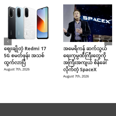
ဈေးချိုတဲ့ Redmi 17
အမေရိကန် ဆက်သွယ်
5G စမတ်ဖုန်း အသစ်
ရေးကုမ္ပဏီကြီးတွေကို
ထွက်လာပြီ
အကြီးအကျယ် စိန်ခေါ်
လိုက်တဲ့ SpaceX
August 7th, 2026
August 7th, 2026