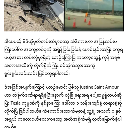
ဒါပေမယ့် ဗီဒီယိုမှတ်တမ်းထဲမှာတော့ အဲဒီကားဟာ အမြန်လမ်းမ
ကြီးပေါ်က အကွေ့တစ်ခုကို အရှိန်ပြင်းပြင်းနဲ့ မောင်းနှင်လာပြီး ကွေ့ရ
မယ့်အစား လမ်းလွှဲမှာရှိတဲ့ ယာဉ်ကြောပြ ကတော့တွေနဲ့ ကွန်ကရစ်
အတားအဆီးကို တိုက်ရိုက်ကြီး ဝင်တိုက်သွားတာကို
ရှင်းရှင်းလင်းလင်း မြင်တွေ့ရပါတယ်။
ဒီအဖြစ်အပျက်ကြောင့် ယာဉ်မောင်းဖြစ်သူ Justine Saint Amour
ဟာ ထိခိုက်ဒဏ်ရာရရှိခဲ့ပြီးနောက် လုံခြုံရေးအရ ပေါ့ဆမှုရှိတယ်ဆို
ပြီး Tesla ကုမ္ပဏီကို နစ်နာကြေး ဒေါ်လာ ၁ သန်းကျော်နဲ့ တရားစွဲဆို
လိုက်ပြီ ဖြစ်ပါတယ်။ ကံကောင်းထောက်မစွာနဲ့ သူ့ရဲ့ အသက် ၁ နှစ်
အရွယ် ကလေးငယ်လေးကတော့ အထိအခိုက်မရှိ လွတ်မြောက်ခဲ့ပါ
တယ်။