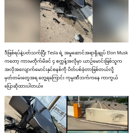
ဒီဖြစ်ရပ်နဲ့ပတ်သက်ပြီး Tesla ရဲ့ အမှုဆောင်အရာရှိချုပ် Elon Musk
ကတော့ ကားမတိုက်မိခင် ၄ စက္ကန့်အလိုမှာ ယာဉ်မောင်းဖြစ်သူက
အလိုအလျောက်မောင်းနှင်စနစ်ကို ပိတ်ပစ်ခဲ့တာဖြစ်တယ်လို့
မှတ်တမ်းတွေအရ တွေ့ရကြောင်း ကုမ္ပဏီဘက်ကနေ ကာကွယ်
ပြောဆိုထားပါတယ်။