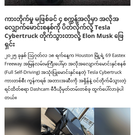
ကားတိုက်မှု မဖြစ်ခင် ၄ စက္ကန့်အလိုမှာ အလိုအ
လျှောက်မောင်းစနစ်ကို ပိတ်လိုက်လို့ Tesla
Cybertruck တိုက်သွားတာလို့ Elon Musk ဖြေ
ရှင်း
၂၀၂၅ ခုနှစ် ဩဂုတ်လ ၁၈ ရက်နေ့က Houston မြို့ရဲ့ 69 Eastex
Freeway အမြန်လမ်းမကြီးပေါ်မှာ အလိုအလျောက်မောင်းနှင်စနစ်
(Full Self-Driving) အသုံးပြုမောင်းနှင်နေတဲ့ Tesla Cybertruck
ကားတစ်စီး ကွန်ကရစ် အတားအဆီးကို အရှိန်နဲ့ ဝင်တိုက်မိသွားတဲ့
ရင်ထိတ်စရာ Dashcam ဗီဒီယိုမှတ်တမ်းတစ်ခု ထွက်ပေါ်လာခဲ့ပါ
တယ်။