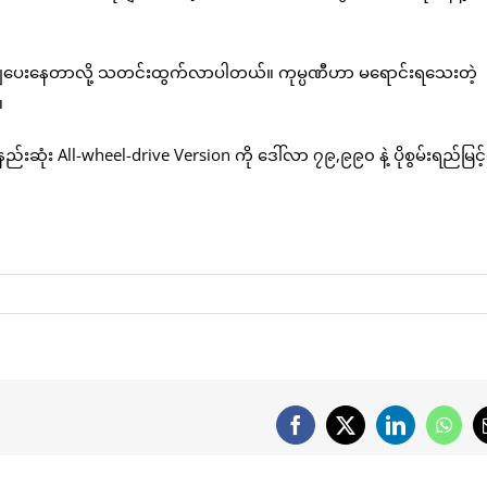
်းချပေးနေတာလို့ သတင်းထွက်လာပါတယ်။ ကုမ္ပဏီဟာ မရောင်းရသေးတဲ့
။
်းဆုံး All-wheel-drive Version ကို ဒေါ်လာ ၇၉,၉၉၀ နဲ့ ပိုစွမ်းရည်မြင့်
Facebook
X
LinkedIn
What