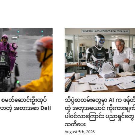
 စမတ်ဆောင်းဦးထုပ်
သိပ္ပံစာတမ်းတွေမှာ AI က ဖန်
လာတဲ့ အစားအစာ Deli
တဲ့ အတုအယောင် ကိုးကားချက
ပါဝင်လာကြောင်း ပညာရှင်တွေ
သတိပေး
August 5th, 2026