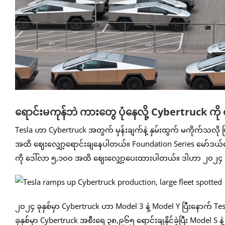
ရောင်းမကုန်ဘဲ ကားတွေ ပုံနေလို့ Cybertruck ကို 
Tesla ဟာ Cybertruck အတွက် မှန်းချက်နဲ့ နှမ်းထွက် မကိုက်သလိ
အထိ ဈေးလျှော့ရောင်းချနေပါတယ်။ Foundation Series မော်ဒယ်တ
ကို ဒေါ်လာ ၅,၁၀၀ အထိ ဈေးလျှော့ပေးထားပါတယ်။ ဒါဟာ ၂၀၂၄ 
၂၀၂၄ ခုနှစ်မှာ Cybertruck ဟာ Model 3 နဲ့ Model Y ပြီးနောက်
ခုနှစ်မှာ Cybertruck အစီးရေ ၃၈,၉၆၅ ရောင်းချနိုင်ခဲ့ပြီး Mode