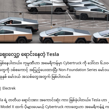
ဈေးလျှော့ ရောင်းနေတဲ့ Tesla
ု ဖြစ်နေပါတယ်။ ကုမ္ပဏီဟာ အမေရိကန်မှာ Cybertruck ကို ဒေါ်လာ ၆,၀
ွေကို ဒစ်စကောင့် အပြည့်ပေးထားပြီး Non-Foundation Series မော်ဒ
ခုနှစ် မော်ဒယ် အသစ်တွေအတွက် ဖြစ်ပါတယ်။
 Tesla ရဲ့ တတိယ ရောင်းအား အကောင်းဆုံး ကား ဖြစ်ခဲ့ပါတယ်။ Tesla ဟာ
l S နဲ့ Model X ထက် ပိုများပေမယ့် Cybertruck ကားတွေဟာ အမေရိကန်နဲ့ 