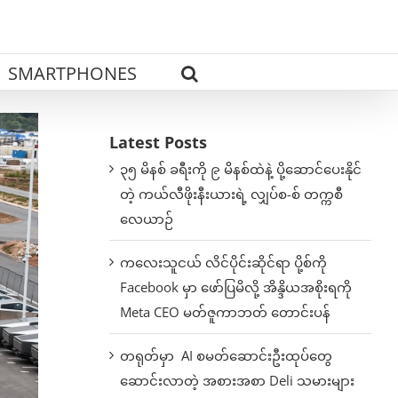
SMARTPHONES
Latest Posts
၃၅ မိနစ် ခရီးကို ၉ မိနစ်ထဲနဲ့ ပို့ဆောင်ပေးနိုင်
တဲ့ ကယ်လီဖိုးနီးယားရဲ့ လျှပ်စ-စ် တက္ကစီ
လေယာဉ်
ကလေးသူငယ် လိင်ပိုင်းဆိုင်ရာ ပို့စ်ကို
Facebook မှာ ဖော်ပြမိလို့ အိန္ဒိယအစိုးရကို
Meta CEO မတ်ဇူကာဘတ် တောင်းပန်
တရုတ်မှာ AI စမတ်ဆောင်းဦးထုပ်တွေ
ဆောင်းလာတဲ့ အစားအစာ Deli သမားများ