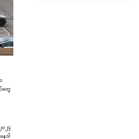
၀၀
ယ်တွေ
 ၂၀၂၄
ကနေဒါ