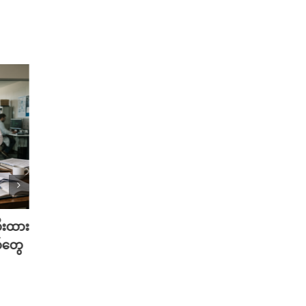
တီးထား
လူတူစက်ရုပ် ထုတ်တော့မယ့် Meta
မွေးရ
်တွေ
အမြင်
August 5th, 2026
Musk 
August 