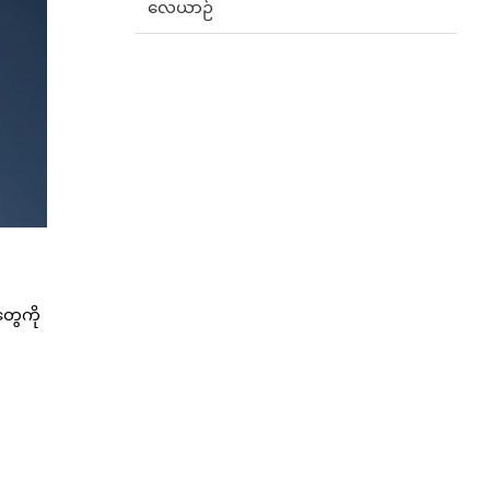
လေယာဉ်
တွေကို