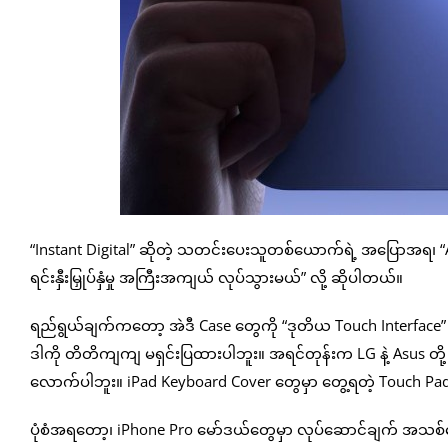
“Instant Digital” ဆိုတဲ့ သတင်းပေးသူတစ်ယောက်ရဲ့ အပြောအရ၊ “
ရင်းနှီးမြှုပ်နှံမှု အကြီးအကျယ် လုပ်သွားမယ်” လို့ ဆိုပါတယ်။
ရည်ရွယ်ချက်ကတော့ အဲဒီ Case တွေကို “ဒုတိယ Touch Interface”
ဒါကို တိတိကျကျ မရှင်းပြထားပါဘူး။ အရင်တုန်းက LG နဲ့ Asus တို့
လောက်ပါဘူး။ iPad Keyboard Cover တွေမှာ တွေ့ရတဲ့ Touch Pad 
ပုံစံအရတော့၊ iPhone Pro မော်ဒယ်တွေမှာ လုပ်ဆောင်ချက် အသစ်တွေ 