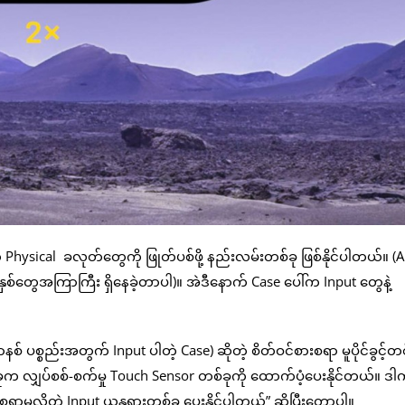
hysical ခလုတ်တွေကို ဖြုတ်ပစ်ဖို့ နည်းလမ်းတစ်ခု ဖြစ်နိုင်ပါတယ်။ (
တွေအကြာကြီး ရှိနေခဲ့တာပါ)။ အဲဒီနောက် Case ပေါ်က Input တွေနဲ့
 ပစ္စည်းအတွက် Input ပါတဲ့ Case) ဆိုတဲ့ စိတ်ဝင်စားစရာ မူပိုင်ခွင့်တစ်ခ
 လျှပ်စစ်-စက်မှု Touch Sensor တစ်ခုကို ထောက်ပံ့ပေးနိုင်တယ်။ ဒ
်စရာမလိုတဲ့ Input ယန္တရားတစ်ခု ပေးနိုင်ပါတယ်” ဆိုပြီးတော့ပါ။