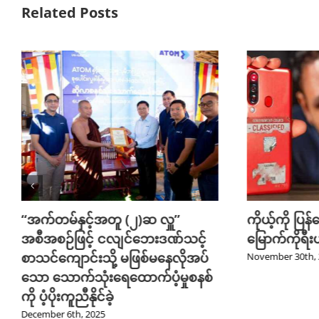
Related Posts
“အက်တမ်နှင့်အတူ (၂)ဆ လှူ”
ကိုယ့်ကို ပြ
အစီအစဉ်ဖြင့် ငလျင်ဘေးဒဏ်သင့်
မြောက်ကိုရီး
စာသင်ကျောင်းသို့ မဖြစ်မနေလိုအပ်
November 30th, 
သော သောက်သုံးရေထောက်ပံ့မှုစနစ်
ကို ပံ့ပိုးကူညီနိုင်ခဲ့
December 6th, 2025