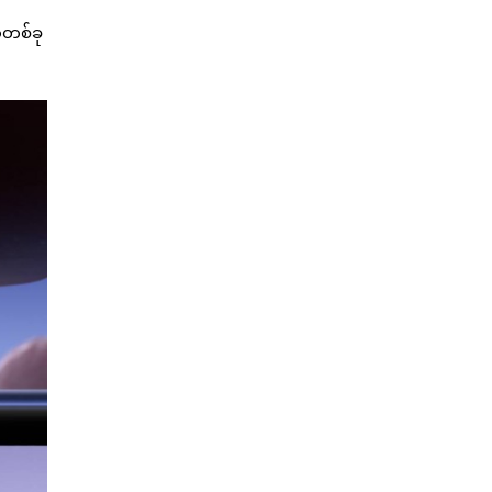
ာတစ်ခု