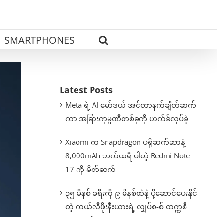
SMARTPHONES
Latest Posts
Meta ရဲ့ AI မော်ဒယ် အင်တာနက်ချိတ်ဆက်
ကာ အခြားကုမ္ပဏီတစ်ခုကို ဟက်ခ်လုပ်ခဲ့
Xiaomi က Snapdragon ပရိုဆက်ဆာနဲ့
8,000mAh ဘက်ထရီ ပါတဲ့ Redmi Note
17 ကို မိတ်ဆက်
၃၅ မိနစ် ခရီးကို ၉ မိနစ်ထဲနဲ့ ပို့ဆောင်ပေးနိုင်
တဲ့ ကယ်လီဖိုးနီးယားရဲ့ လျှပ်စ-စ် တက္ကစီ