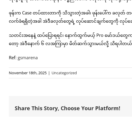
ဖုန်းက Case တပ်ထားတာကို သိသွားတဲ့အခါ၊ ဖုန်းပေါ်က ခလုတ် တစ်ခ
လက်ခံရရှိတဲ့အခါ အဲဒီခလုတ်တွေရဲ့ လုပ်ဆောင်ချက်တွေကို လုပ်ဆ
သတင်းအနေနဲ့ ထပ်ပြောရရင်၊ နောက်ထွက်မယ့် Pro မော်ဒယ်တွေက ၂၀၂၆
တော့ အဲဒီနောက် ၆ လအကြာမှာ မိတ်ဆက်သွားမယ်လို့ သိရပါတယ်
Ref:
gsmarena
November 18th, 2025
|
Uncategorized
Share This Story, Choose Your Platform!