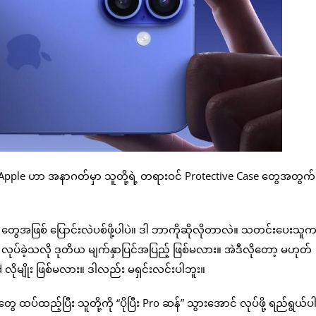
Apple ဟာ အနာဂတ်မှာ သူတို့ရဲ့ တရားဝင် Protective Case တွေအတွက်
 တွေအဖြစ် ပြောင်းလဲပစ်ဖို့ပါပဲ။ ဒါ ဘာကိုဆိုလိုတာလဲ။ သတင်းပေးသူ
 လုပ်ခဲ့သလို ဒုတိယ မျက်နှာပြင်အပြည့် ဖြစ်မလား။ အဲဒီလိုတော့ မဟုတ်
လိုမျိုး ဖြစ်မလား။ ဒါလည်း မရှင်းလင်းပါဘူး။
ထပ်ထည့်ပြီး သူတို့ကို “ပိုပြီး Pro ဆန်” သွားအောင် လုပ်ဖို့ ရည်ရွယ