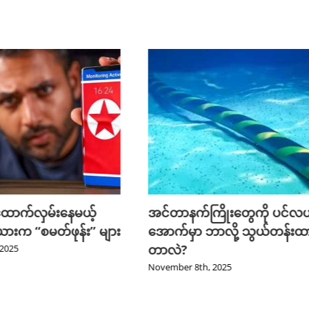
န်ထောက်လှမ်းနေမယ့်
အင်တာနက်ကြိုးတွေကို ပင်လ
ယားက “စမတ်ဖုန်း” များ
အောက်မှာ ဘာလို့ သွယ်တန်းထ
တာလဲ?
2025
November 8th, 2025