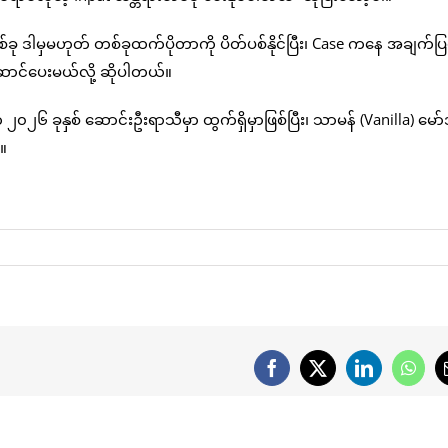
ု ဒါမှမဟုတ် တစ်ခုထက်ပိုတာကို ပိတ်ပစ်နိုင်ပြီး၊ Case ကနေ အချက်ပြမ
ောင်ပေးမယ်လို့ ဆိုပါတယ်။
 ခုနှစ် ဆောင်းဦးရာသီမှာ ထွက်ရှိမှာဖြစ်ပြီး၊ သာမန် (Vanilla) မော်
။
Facebook
X
LinkedIn
What