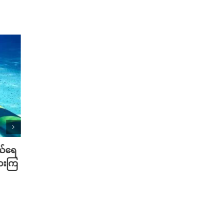
ယ်ရေ
မြန်မာနယ်စပ်က ကျားဖြန့်ဂိုဏ်းတွေ
iPho
ားကြ
ရဲ့ Starlink စက် ၂,၅၀၀ ကို
ဘယ်လ
SpaceX က အင်တာနက် ဖြတ်
ကို အ
တရုတ်
October 23rd, 2025
ကွဲအက
Septemb