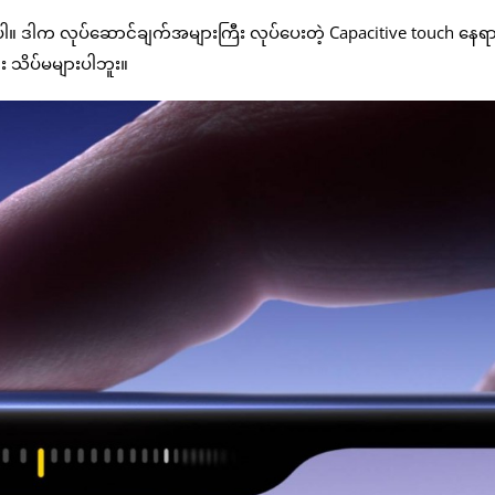
ါ။ ဒါက လုပ်ဆောင်ချက်အများကြီး လုပ်ပေးတဲ့ Capacitive touch နေရ
 သိပ်မများပါဘူး။