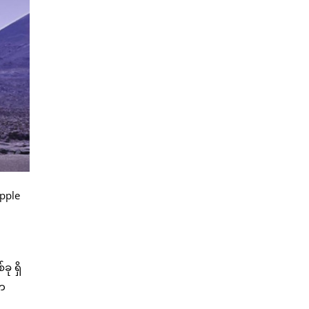
Apple
ု ရှိ
ါက