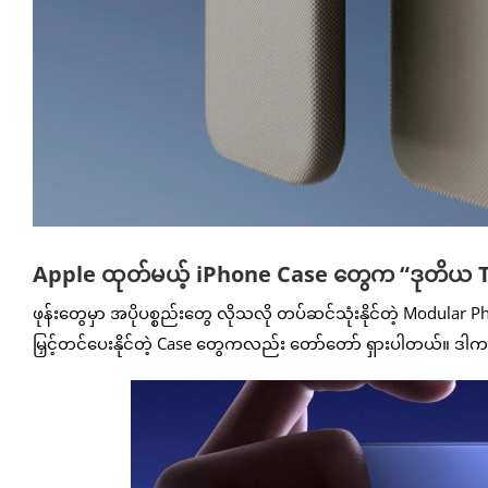
Apple ထုတ်မယ့် iPhone Case တွေက “ဒုတိယ 
ဖုန်းတွေမှာ အပိုပစ္စည်းတွေ လိုသလို တပ်ဆင်သုံးနိုင်တဲ့ Modular
မြှင့်တင်ပေးနိုင်တဲ့ Case တွေကလည်း တော်တော် ရှားပါတယ်။ ဒါက 