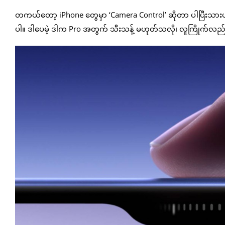
တကယ်တော့ iPhone တွေမှာ ‘Camera Control’ ဆိုတာ ပါပြီးသားပ
ပါ။ ဒါပေမဲ့ ဒါက Pro အတွက် သီးသန့် မဟုတ်သလို၊ လူကြိုက်လည်း