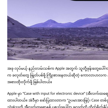
အခု လုပ်မယ့် နည်းလမ်းသစ်က Apple အတွက် သူတို့ဖုန်းတွေပေါ်က P
က ခလုတ်တွေ ဖြုတ်ပစ်ဖို့ ကြိုးစားနေတယ်ဆိုတဲ့ ကောလာဟလက နှစ်
အစားထိုးလိုက်ဖို့ ဖြစ်ပါတယ်။
Apple မှာ “Case with input for electronic device” (အီလက်ထရောနစ်
ထားပါတယ်။ အဲဒီမှာ ဖော်ပြထားတာက “ဥပမာအားဖြင့်၊ Case တစ်ခုက
သုံးစွဲသူကို အီလက်ထရောနစ် ပစ္စည်းပေါ်က ခလုတ်ကို တိုက်ရိုက်နှိပ