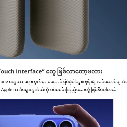
Touch Interface” တွေ ဖြစ်လာတော့မလား
 Phone တွေဟာ ဈေးကွက်မှာ မအောင်မြင်ခဲ့ပါဘူး။ ဖုန်းရဲ့ လုပ်ဆောင်ချက်
Apple က ဒီဈေးကွက်ထဲကို ဝင်မစမ်းကြည့်သေးလို့ ဖြစ်နိုင်ပါတယ်။