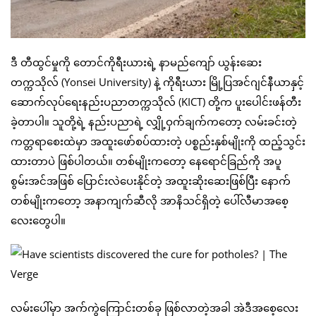
ဒီ တီထွင်မှုကို တောင်ကိုရီးယားရဲ့ နာမည်ကျော် ယွန်းဆေး
တက္ကသိုလ် (Yonsei University) နဲ့ ကိုရီးယား မြို့ပြအင်ဂျင်နီယာနှင့်
ဆောက်လုပ်ရေးနည်းပညာတက္ကသိုလ် (KICT) တို့က ပူးပေါင်းဖန်တီး
ခဲ့တာပါ။ သူတို့ရဲ့ နည်းပညာရဲ့ လျှို့ဝှက်ချက်ကတော့ လမ်းခင်းတဲ့
ကတ္တရာစေးထဲမှာ အထူးဖော်စပ်ထားတဲ့ ပစ္စည်းနှစ်မျိုးကို ထည့်သွင်း
ထားတာပဲ ဖြစ်ပါတယ်။ တစ်မျိုးကတော့ နေရောင်ခြည်ကို အပူ
စွမ်းအင်အဖြစ် ပြောင်းလဲပေးနိုင်တဲ့ အထူးဆိုးဆေးဖြစ်ပြီး နောက်
တစ်မျိုးကတော့ အနာကျက်ဆီလို အာနိသင်ရှိတဲ့ ပေါ်လီမာအစေ့
လေးတွေပါ။
လမ်းပေါ်မှာ အက်ကွဲကြောင်းတစ်ခု ဖြစ်လာတဲ့အခါ အဲဒီအစေ့လေး