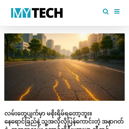
Skip
to
content
View
Larger
Image
လမ်းတွေပျက်မှာ မစိုးရိမ်ရတော့ဘူး။
နေရောင်ခြည်နဲ့ သူ့အလိုလိုပြန်ကောင်းတဲ့ အနာဂတ်