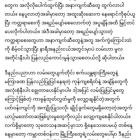
တွေက အလိုလိုပေါက်ထွက်ပြီး အနာကျက်ဆီတွေ ထွက်လာပါ
တယ်။ နေပူလာတဲ့အခါမှာတော့ အထူးဆိုးဆေးက နေရောင်ကိုစုပ်ယူ
ပြီး ကတ္တရာစေးကို အရည်ပျော်စေလောက်တဲ့ အပူချိန်အထိ မြှင့်တင်
ပေးလိုက်ပါတယ်။ အဲဒီအခါမှာတော့ အရည်ပျော်သွားတဲ့
ကတ္တရာစေးတွေဟာ အနာကျက်ဆီတွေနဲ့အတူ အက်ကွဲကြောင်းထဲ
ကို စိမ့်ဝင်သွားပြီး နာရီအနည်းငယ်အတွင်းမှာပဲ လမ်းဟာ မူလ
အတိုင်းနီးပါး ပြန်လည်ကောင်းမွန်သွားစေတယ်လို့ ဆိုပါတယ်။
ဒီနည်းပညာဟာ လမ်းတွေပျက်တိုင်း စက်ယန္တရားကြီးတွေနဲ့
မကြာခဏ ပြန်လည်ပြုပြင်နေရတဲ့ ကုန်ကျစရိတ်နဲ့ အချိန်တွေကို
အလုံးစုံနီးပါး ချွေတာပေးနိုင်မှာပါ။ ဒါ့အပြင် လမ်းပြုပြင်မှုတွေ
ကြောင့်ဖြစ်တဲ့ ကာဗွန်ထုတ်လွှတ်မှုကို လျှော့ချနိုင်တဲ့အတွက်
ပတ်ဝန်းကျင်ကို အကျိုးပြုသလို၊ ချိုင့်ခွက်တွေမရှိတော့တဲ့အတွက်
ယာဉ်မတော်တဆဖြစ်ပွားမှုတွေကိုလည်း လျော့ကျစေနိုင်ပါတယ်။
လက်ရှိမှာတော့ သုတေသနအဆင့်မှာသာ ရှိနေသေးပေမယ့် တစ်နေ့
နေ့မှာတော့ ကမ္ဘာတစ်ဝန်းက မြို့ကြီးတွေရဲ့လမ်းတွေပေါ်မှာ ဒီနည်း