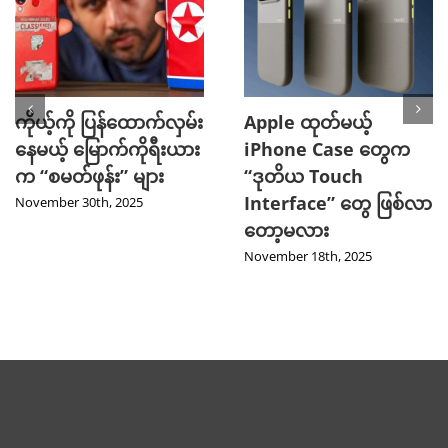
ကိုယ့်ကို ပြန်ထောက်လှမ်း
Apple ထုတ်မယ့်
နေမယ့် မြောက်ကိုရီးယား
iPhone Case တွေက
က “စမတ်ဖုန်း” များ
“ဒုတိယ Touch
Interface” တွေ ဖြစ်လာ
November 30th, 2025
တော့မလား
November 18th, 2025