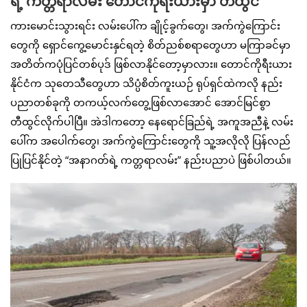
ရဲ့ ကတ္တရာလမ်း တောင်ကိုရီးယားမှာ တီထွင်
ကားမောင်းသွားရင်း လမ်းပေါ်က ချိုင့်ခွက်တွေ၊ အက်ကွဲကြောင်း
တွေကို ရှောင်ကွေ့မောင်းနှင်ရတဲ့ စိတ်ညစ်စရာတွေဟာ မကြာခင်မှာ
အတိတ်ကပုံပြင်တစ်ပုဒ် ဖြစ်လာနိုင်တော့မှာလား။ တောင်ကိုရီးယား
နိုင်ငံက သုတေသီတွေဟာ သိပ္ပံစိတ်ကူးယဉ် ရုပ်ရှင်ထဲကလို နည်း
ပညာတစ်ခုကို တကယ့်လက်တွေ့ဖြစ်လာအောင် အောင်မြင်စွာ
တီထွင်လိုက်ပါပြီ။ အဲဒါကတော့ နေရောင်ခြည်ရဲ့ အကူအညီနဲ့ လမ်း
ပေါ်က အပေါက်တွေ၊ အက်ကွဲကြောင်းတွေကို သူ့အလိုလို ပြန်လည်
ပြုပြင်နိုင်တဲ့ “အနာဂတ်ရဲ့ ကတ္တရာလမ်း” နည်းပညာပဲ ဖြစ်ပါတယ်။