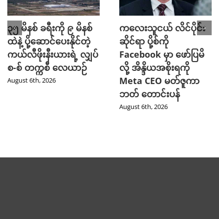
၃၅ မိနစ် ခရီးကို ၉ မိနစ်
ကလေးသူငယ် လိင်ပိုင်း
ထဲနဲ့ ပို့ဆောင်ပေးနိုင်တဲ့
ဆိုင်ရာ ပို့စ်ကို
ကယ်လီဖိုးနီးယားရဲ့ လျှပ်
Facebook မှာ ဖော်ပြမိ
စ-စ် တက္ကစီ လေယာဉ်
လို့ အိန္ဒိယအစိုးရကို
Meta CEO မတ်ဇူကာ
August 6th, 2026
ဘတ် တောင်းပန်
August 6th, 2026