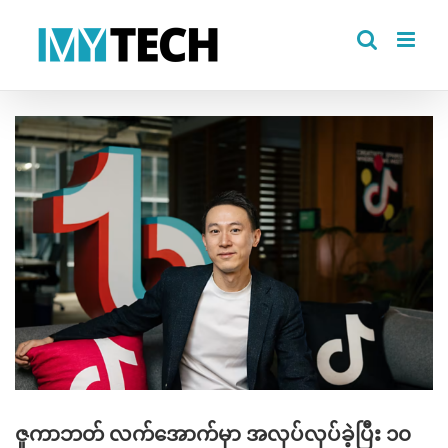
Skip
to
content
View
Larger
Image
ဇူကာဘတ် လက်အောက်မှာ အလုပ်လုပ်ခဲ့ပြီး ၁၀