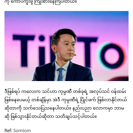
ကို ကော်ပီကူးဖို့ ကြိုးစားနေကြပါတယ်။
ဒီဖြစ်ရပ် ကလေးက သင်ဟာ ကုမ္ပဏီ တစ်ခုရဲ့ အလုပ်သင် ဝန်ထမ်း
ဖြစ်နေပေမယ့် တစ်ချိန်မှာ အဲဒီ ကုမ္ပဏီရဲ့ ပြိုင်ဖက် ဖြစ်လာနိုင်တယ်
ဆိုတာကို သက်သေပြသနေပါတယ်။ နည်းပညာ လောကမှာ ဘာမ
ဆို ဖြစ်သွားနိုင်တယ်ဆိုတာ သတိချပ်သင့်ပါတယ်။
Ref:
Somtom