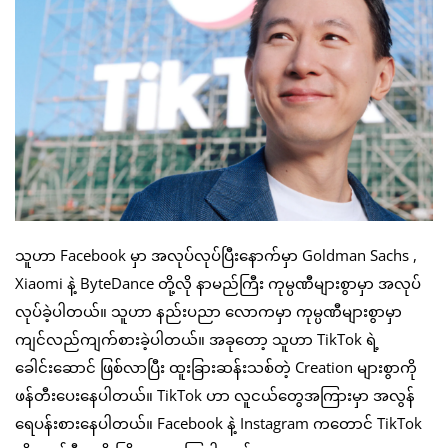
သူဟာ Facebook မှာ အလုပ်လုပ်ပြီးနောက်မှာ Goldman Sachs ,
Xiaomi နဲ့ ByteDance တို့လို နာမည်ကြီး ကုမ္ပဏီများစွာမှာ အလုပ်
လုပ်ခဲ့ပါတယ်။ သူဟာ နည်းပညာ လောကမှာ ကုမ္ပဏီများစွာမှာ
ကျင်လည်ကျက်စားခဲ့ပါတယ်။ အခုတော့ သူဟာ TikTok ရဲ့
ခေါင်းဆောင် ဖြစ်လာပြီး ထူးခြားဆန်းသစ်တဲ့ Creation များစွာကို
ဖန်တီးပေးနေပါတယ်။ TikTok ဟာ လူငယ်တွေအကြားမှာ အလွန်
ရေပန်းစားနေပါတယ်။ Facebook နဲ့ Instagram ကတောင် TikTok