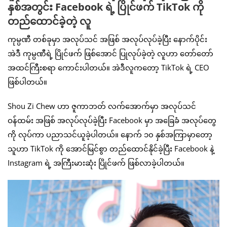
နှစ်အတွင်း Facebook ရဲ့ ပြိုင်ဖက် TikTok ကို
တည်ထောင်ခဲ့တဲ့ လူ
ကုမ္ပဏီ တစ်ခုမှာ အလုပ်သင် အဖြစ် အလုပ်လုပ်ခဲ့ပြီး နောက်ပိုင်း
အဲဒီ ကုမ္ပဏီရဲ့ ပြိုင်ဖက် ဖြစ်အောင် ပြုလုပ်ခဲ့တဲ့ လူဟာ တော်တော်
အထင်ကြီးစရာ ကောင်းပါတယ်။ အဲဒီလူကတော့ TikTok ရဲ့ CEO
ဖြစ်ပါတယ်။
Shou Zi Chew ဟာ ဇူကာဘတ် လက်အောက်မှာ အလုပ်သင်
ဝန်ထမ်း အဖြစ် အလုပ်လုပ်ခဲ့ပြီး Facebook မှာ အခြေခံ အလုပ်တွေ
ကို လုပ်ကာ ပညာသင်ယူခဲ့ပါတယ်။ နောက် ၁၀ နှစ်အကြာမှာတော့
သူဟာ TikTok ကို အောင်မြင်စွာ တည်ထောင်နိုင်ခဲ့ပြီး Facebook နဲ့
Instagram ရဲ့ အကြီးမားဆုံး ပြိုင်ဖက် ဖြစ်လာခဲ့ပါတယ်။